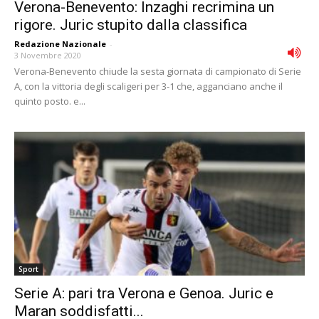
Verona-Benevento: Inzaghi recrimina un
rigore. Juric stupito dalla classifica
Redazione Nazionale
-
3 Novembre 2020
Verona-Benevento chiude la sesta giornata di campionato di Serie
A, con la vittoria degli scaligeri per 3-1 che, agganciano anche il
quinto posto. e...
Sport
Serie A: pari tra Verona e Genoa. Juric e
Maran soddisfatti...