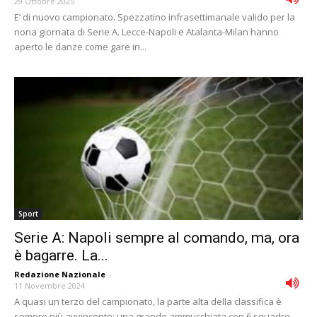
29 Ottobre 2025
E’ di nuovo campionato. Spezzatino infrasettimanale valido per la
nona giornata di Serie A. Lecce-Napoli e Atalanta-Milan hanno
aperto le danze come gare in...
Sport
Serie A: Napoli sempre al comando, ma, ora
è bagarre. La...
Redazione Nazionale
-
11 Novembre 2024
A quasi un terzo del campionato, la parte alta della classifica è
sempre più avvincente: una grande ammucchiata con 6 squadre