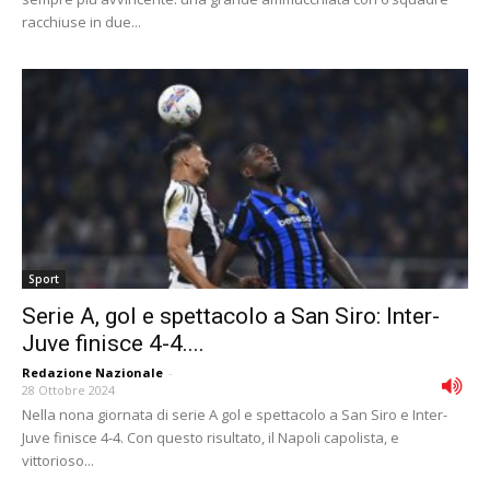
racchiuse in due...
Sport
Serie A, gol e spettacolo a San Siro: Inter-
Juve finisce 4-4....
Redazione Nazionale
-
28 Ottobre 2024
Nella nona giornata di serie A gol e spettacolo a San Siro e Inter-
Juve finisce 4-4. Con questo risultato, il Napoli capolista, e
vittorioso...