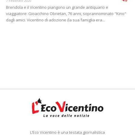
7 Febbraio 2020
Brendola e il Vicentino piangono un grande antiquario e
viaggiatore: Gioacchino Obrietan, 76 anni, soprannominato "Kino"
dagli amici. Vicentino di adozione (la sua famiglia era...
L’Eco Vicentino è una testata giornalistica