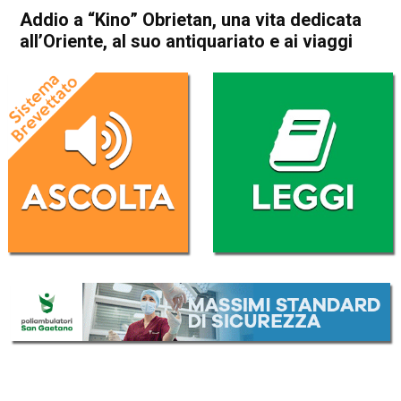
Addio a “Kino” Obrietan, una vita dedicata
all’Oriente, al suo antiquariato e ai viaggi
Home
Arzignano
Brendola
Attualità
Arzignano
Brendola
In Evidenza
Addio a “Kino” Obrietan, una
vita dedicata all’Oriente, al
suo antiquariato e ai viaggi
Da
Redazione
7 Febbraio 2020
(aggiornato il
7 Febbraio 2020 19:20
)
ASCOLTA L'AUDIO