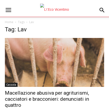
Home
Tags
Lav
Tag: Lav
Cassola
Macellazione abusiva per agriturismi,
cacciatori e bracconieri: denunciati in
quattro