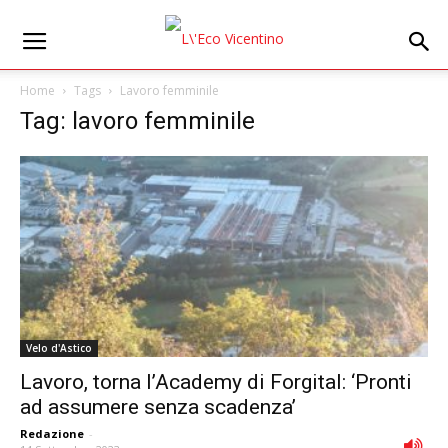
Home
Tags
Lavoro femminile
Tag: lavoro femminile
Velo d'Astico
Lavoro, torna l’Academy di Forgital: ‘Pronti
ad assumere senza scadenza’
Redazione
-