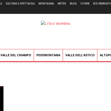
LE
CULTURA E SPETTACOLI
MONTAGNA
METEO
BLOG
STORIE
ECO ENERGETI
L'Eco
Vicentino
VALLE DEL CHIAMPO
PEDEMONTANA
VALLE DELL’ASTICO
ALTOP