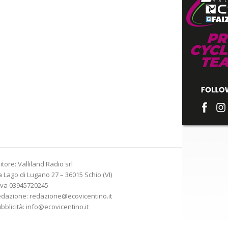
itore: Valliland Radio srl
a Lago di Lugano 27 – 36015 Schio (VI)
Iva 03945720245
edazione:
redazione@ecovicentino.it
bblicità:
info@ecovicentino.it