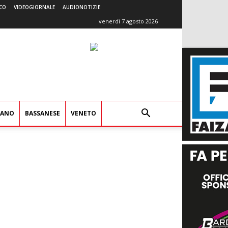
CO
VIDEOGIORNALE
AUDIONOTIZIE
venerdì 7 agosto 2026
IANO
BASSANESE
VENETO