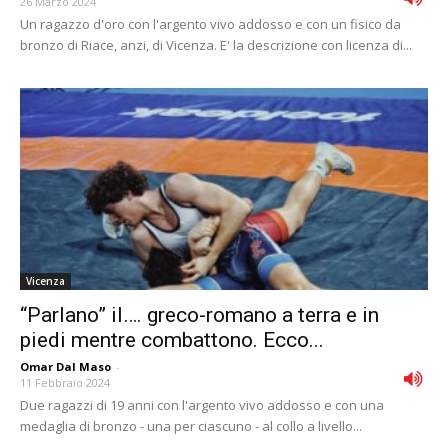
26 Marzo 2024
Un ragazzo d'oro con l'argento vivo addosso e con un fisico da
bronzo di Riace, anzi, di Vicenza. E' la descrizione con licenza di...
Vicenza
“Parlano” il…. greco-romano a terra e in
piedi mentre combattono. Ecco...
Omar Dal Maso
-
11 Febbraio 2024
Due ragazzi di 19 anni con l'argento vivo addosso e con una
medaglia di bronzo - una per ciascuno - al collo a livello...