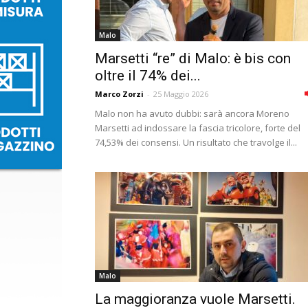
Malo
Marsetti “re” di Malo: è bis con
oltre il 74% dei...
Marco Zorzi
-
25 Maggio 2026
Malo non ha avuto dubbi: sarà ancora Moreno
Marsetti ad indossare la fascia tricolore, forte del
74,53% dei consensi. Un risultato che travolge il...
Malo
La maggioranza vuole Marsetti.