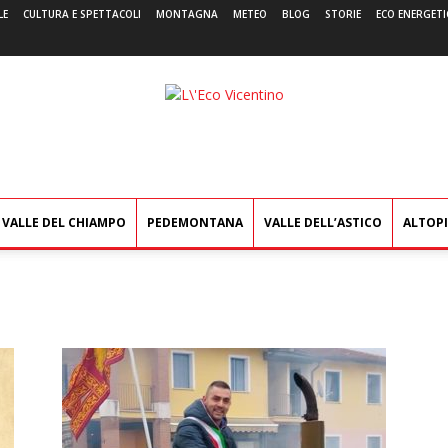
LE
CULTURA E SPETTACOLI
MONTAGNA
METEO
BLOG
STORIE
ECO ENERGETI
L'Eco
Vicentino
VALLE DEL CHIAMPO
PEDEMONTANA
VALLE DELL’ASTICO
ALTOP