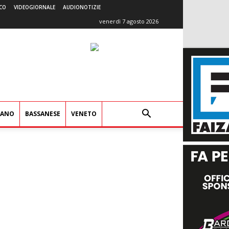
CO
VIDEOGIORNALE
AUDIONOTIZIE
venerdì 7 agosto 2026
IANO
BASSANESE
VENETO