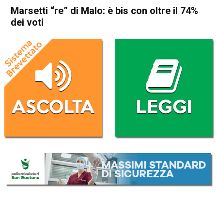
Marsetti “re” di Malo: è bis con oltre il 74%
dei voti
Home
Schio
Malo
Cronaca
In Evidenza
Schio
Malo
Marsetti “re” di Malo: è bis
con oltre il 74% dei voti
Da
Marco Zorzi
25 Maggio 2026
(aggiornato il
25 Maggio 2026 19:29
)
ASCOLTA L'AUDIO
Lettore
00:00
00:00