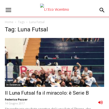
Home
Tags
Luna Futsal
Tag: Luna Futsal
In Evidenza
Il Luna Futsal fa il miracolo: è Serie B
Federico Pozzer
-
14 Giugno 2017
Straordinario risultato sportivo del Luna Futsal Thiene, che