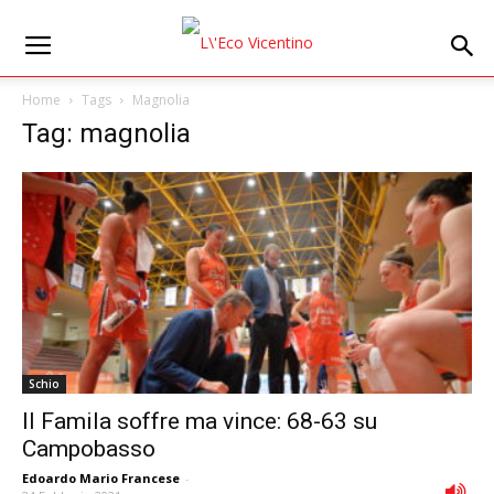
Home
Tags
Magnolia
Tag: magnolia
Schio
Il Famila soffre ma vince: 68-63 su
Campobasso
Edoardo Mario Francese
-