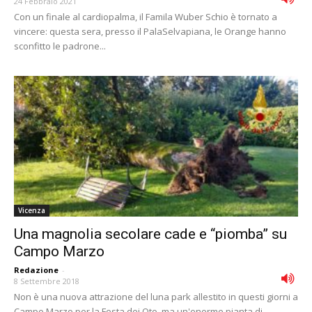
24 Febbraio 2021
Con un finale al cardiopalma, il Famila Wuber Schio è tornato a
vincere: questa sera, presso il PalaSelvapiana, le Orange hanno
sconfitto le padrone...
Vicenza
Una magnolia secolare cade e “piomba” su
Campo Marzo
Redazione
-
8 Settembre 2018
Non è una nuova attrazione del luna park allestito in questi giorni a
Campo Marzo per la Festa dei Oto, ma un'enorme pianta di...