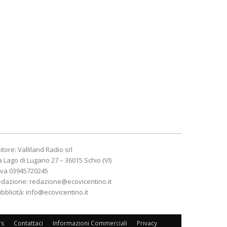
itore: Valliland Radio srl
a Lago di Lugano 27 – 36015 Schio (VI)
Iva 03945720245
edazione:
redazione@ecovicentino.it
bblicità:
info@ecovicentino.it
rs
Contattaci
Informazioni Commerciali
Privacy