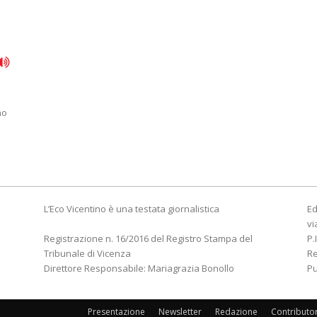
i
no
L’Eco Vicentino è una testata giornalistica
Ed
vi
Registrazione n. 16/2016 del Registro Stampa del
P.
Tribunale di Vicenza
R
Direttore Responsabile: Mariagrazia Bonollo
Pu
Presentazione
Newsletter
Redazione
Contributo