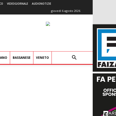
CO
VIDEOGIORNALE
AUDIONOTIZIE
giovedì 6 agosto 2026
IANO
BASSANESE
VENETO