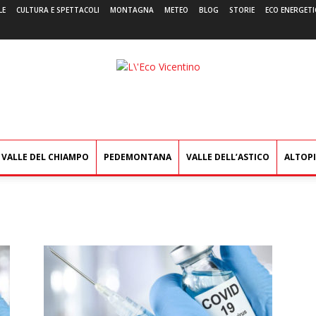
LE
CULTURA E SPETTACOLI
MONTAGNA
METEO
BLOG
STORIE
ECO ENERGETI
L'Eco
Vicentino
VALLE DEL CHIAMPO
PEDEMONTANA
VALLE DELL’ASTICO
ALTOP