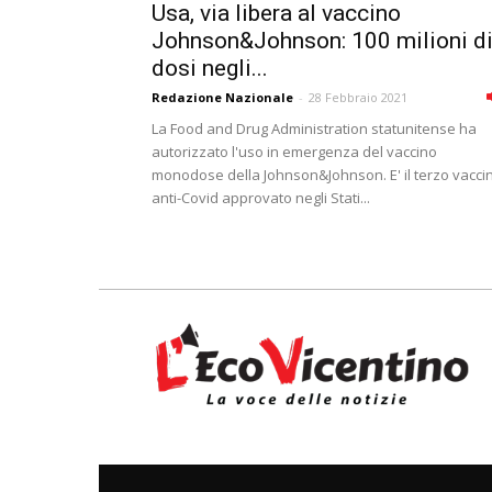
Usa, via libera al vaccino
Johnson&Johnson: 100 milioni d
dosi negli...
Redazione Nazionale
-
28 Febbraio 2021
La Food and Drug Administration statunitense ha
autorizzato l'uso in emergenza del vaccino
monodose della Johnson&Johnson. E' il terzo vacci
anti-Covid approvato negli Stati...