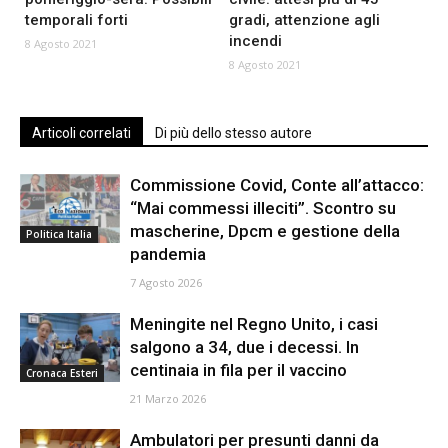
temporali forti
gradi, attenzione agli
incendi
8 Agosto 2021
8 Agosto 2021
Articoli correlati
Di più dello stesso autore
Commissione Covid, Conte all’attacco:
“Mai commessi illeciti”. Scontro su
mascherine, Dpcm e gestione della
Politica Italia
pandemia
7 Agosto 2026
Meningite nel Regno Unito, i casi
salgono a 34, due i decessi. In
centinaia in fila per il vaccino
Cronaca Esteri
21 Marzo 2026
Ambulatori per presunti danni da