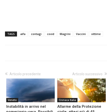
TAGS
aifa
contagi
covid
Magrini
Vaccini
vittime
Articolo precedente
Articolo successivo
Veneto
Cronaca Italia
Instabilità in arrivo nel
Allarme della Protezione
pomeriggio-sera. Possibili
civile: attesi più di 45