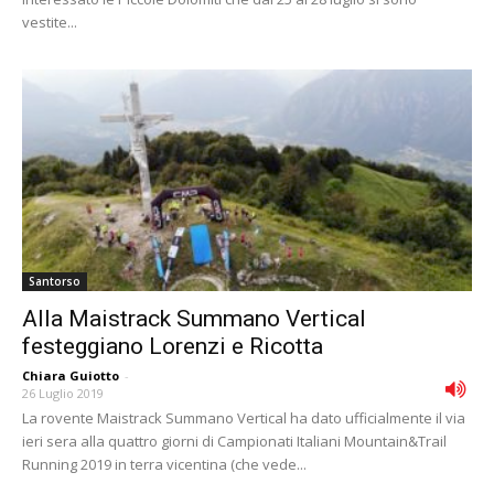
vestite...
Santorso
Alla Maistrack Summano Vertical
festeggiano Lorenzi e Ricotta
Chiara Guiotto
-
26 Luglio 2019
La rovente Maistrack Summano Vertical ha dato ufficialmente il via
ieri sera alla quattro giorni di Campionati Italiani Mountain&Trail
Running 2019 in terra vicentina (che vede...