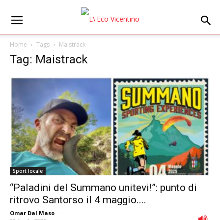
Home
Tags
Maistrack
Tag: Maistrack
Sport locale
“Paladini del Summano unitevi!”: punto di
ritrovo Santorso il 4 maggio....
Omar Dal Maso
-