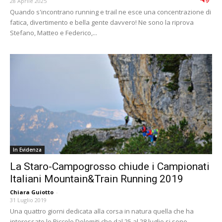
28 Aprile 2025
Quando s'incontrano running e trail ne esce una concentrazione di
fatica, divertimento e bella gente davvero! Ne sono la riprova
Stefano, Matteo e Federico,...
In Evidenza
La Staro-Campogrosso chiude i Campionati
Italiani Mountain&Train Running 2019
Chiara Guiotto
-
31 Luglio 2019
Una quattro giorni dedicata alla corsa in natura quella che ha
interessato le Piccole Dolomiti che dal 25 al 28 luglio si sono