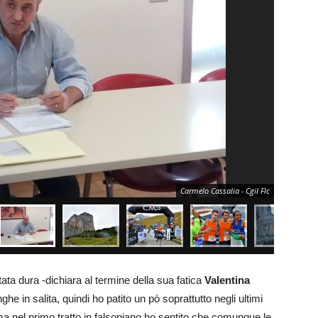
Carmelo Cassalia - Cgil Flc
ta dura -dichiara al termine della sua fatica
Valentina
he in salita, quindi ho patito un pò soprattutto negli ultimi
 ma nel primo tratto in falsopiano ho sentito che comunque le