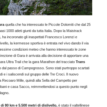
ura
quella che ha interessato le Piccole Dolomiti che dal 25
uasi 1000 atleti giunti da tutta Italia. Dopo la Maistrack
, ha incoronato gli inaspettati Francesco Lorenzi e
vello, la kermesse sportiva è entrata nel vivo dando il via
 pessime condizioni meteo che hanno interessato le zone
rezione di Gara è arrivata alla decisione di apportare una
gara Ultra Trail che la gara Marathon del tracciato
Trans
o dal passo di Campogrosso. Sono stati purtroppo scartati
ndi e i saliscendi sul gruppo delle Tre Croci. Il nuovo
 Recoaro Mille, quindi alla Sella del Campetto per
bbani e casa Sacco, reimmettendosi a questo punto negli
ldagno.
l di 80 km e 5.500 metri di dislivello,
è stato il valtellinese