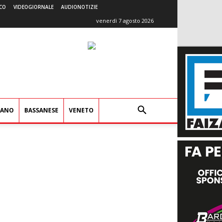
CO
VIDEOGIORNALE
AUDIONOTIZIE
venerdì 7 agosto 2026
IANO
BASSANESE
VENETO