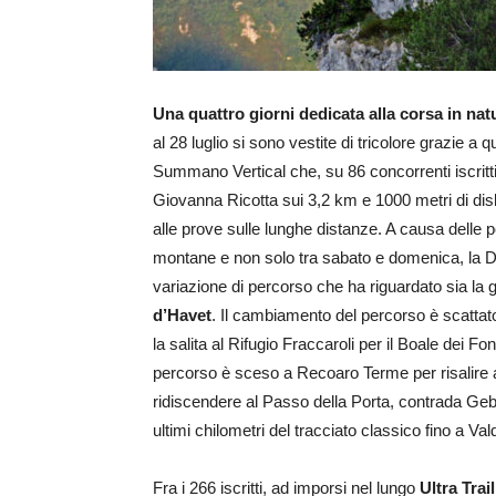
Una quattro giorni dedicata alla corsa in nat
al 28 luglio si sono vestite di tricolore grazie a q
Summano Vertical che, su 86 concorrenti iscritti
Giovanna Ricotta sui 3,2 km e 1000 metri di disli
alle prove sulle lunghe distanze. A causa delle
montane e non solo tra sabato e domenica, la Di
variazione di percorso che ha riguardato sia la 
d’Havet
. Il cambiamento del percorso è scattat
la salita al Rifugio Fraccaroli per il Boale dei Fo
percorso è sceso a Recoaro Terme per risalire a
ridiscendere al Passo della Porta, contrada Ge
ultimi chilometri del tracciato classico fino a Va
Fra i 266 iscritti, ad imporsi nel lungo
Ultra Trai