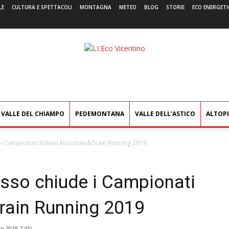
LE
CULTURA E SPETTACOLI
MONTAGNA
METEO
BLOG
STORIE
ECO ENERGETI
L'Eco
Vicentino
VALLE DEL CHIAMPO
PEDEMONTANA
VALLE DELL’ASTICO
ALTOP
 Campionati Italiani Mountain&Train Running 2019
sso chiude i Campionati
Train Running 2019
to 2019 7:41
)