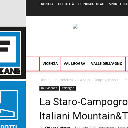
CRONACA
ATTUALITÀ
ECONOMIA LOCALE
SPORT LOCA
VICENZA
VAL LEOGRA
VALLE DELL’AGNO
Home
In Evidenza
La Staro-Campogrosso chiude i
In Evidenza
Valdagno
La Staro-Campogro
Italiani Mountain&
Da
Chiara Guiotto
-
31 Luglio 2019
(aggiornato il
1 Agos