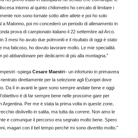
iscesa intorno al quinto chilometro ho cercato di limitare i
ente non sono tornate sotto altre atlete e poi ho solo
ical a Malonno, poi mi concederò un periodo di allenamento in
onda prova di campionato italiano il 22 settembre ad Arco.
n 3 mesi ho avuto due polmoniti e il risultato di oggi è stato
ce ma faticoso, ho dovuto lavorare molto. Le mie specialità
un pò abbandonare per dedicarmi di più alla montagna.”
ampestri -spiega
Cesare Maestri
– un infortunio in primavera
rientrato direttamente per la selezione agli Europei dove
to. Da lì in avanti le gare sono sempre andate bene e oggi
 l’obiettivo è di far sempre bene nelle prossime gare per
in Argentina. Per me è stata la prima volta in queste zone,
cchio dislivello in salita, ma tutta da correre. Non amo le
mente e comunque il percorso era segnato molto bene. Spero
nni, magari con il bel tempo perché mi sono divertito molto.”