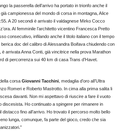
o la passerella dell’arrivo ha portato in trionfo anche il
 e già campionessa del mondo di corsa in montagna, Alice
8:55. A 20 secondi è arrivato il valdagnese Mirko Cocco
’ora. Al femminile l’architetto vicentino Francesca Pretto
sso consecutivo, infilando anche il titolo italiano con il tempo
ra berica doc del calibro di Alessandra Boifava chiudendo con
e, è arrivata Anna Conti, già vincitrice nella prova Marathon
ord di percorrenza sui 40 km di casa Trans d’Havet.
della corsa
Giovanni Tacchini
, medaglia d’oro all’Ultra
nzo Romeri e Roberto Mastrotto. In cima alla prima salita li
scesa davanti. Non mi aspettavo di riuscire a fare il vuoto
 discesista. Ho continuato a spingere per rimanere in
 distacco fino all’arrivo. Ho trovato il percorso molto bello
 meno lunga, comunque, fa parte del gioco, credo che sia
anizzatori.”