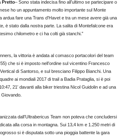
 Pretto
– Sono stata indecisa fino all’ultimo se partecipare o
 mese ho un appuntamento molto importante sul Monte
sa ardua fare una Trans d’Havet e tra un mese avere già una
te, è stato dalla nostra parte. La salita di Montefalcone era
simo chilometro e ci ha colti già stanchi.”
nners, la vittoria è andata al comasco portacolori del team
5) che si è imposto nell’ordine sul vicentino Francesco
a Vertical di Santorso, e sul bresciano Filippo Bianchi. Una
adre ai mondiali 2017 di trail a Badia Prataglia, si è poi
:47, 21′ davanti alla biker triestina Nicol Guidolin e ad una
a Giovando.
organizzata dall’Ultrabericus Team non poteva che concludersi
icata alla corsa in montagna. Sui 13,4 km e 1.250 metri di
rosso si è disputata sotto una pioggia battente la gara