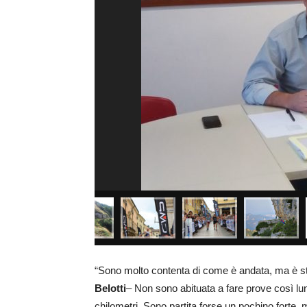
“Sono molto contenta di come è andata, ma è sta
Belotti
– Non sono abituata a fare prove così lung
chilometri. Sono partita forse un pochino forte,