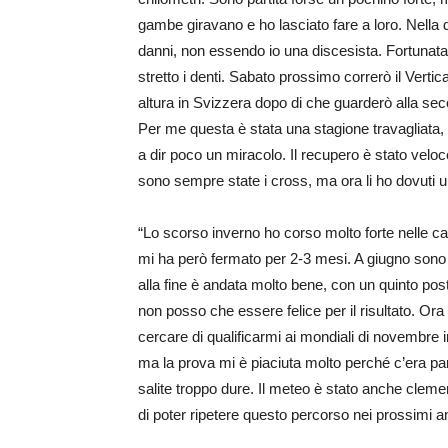
gambe giravano e ho lasciato fare a loro. Nella d
danni, non essendo io una discesista. Fortunatam
stretto i denti. Sabato prossimo correrò il Vert
altura in Svizzera dopo di che guarderò alla sec
Per me questa è stata una stagione travagliata, i
a dir poco un miracolo. Il recupero è stato velo
sono sempre state i cross, ma ora li ho dovuti 
“Lo scorso inverno ho corso molto forte nelle c
mi ha però fermato per 2-3 mesi. A giugno sono 
alla fine è andata molto bene, con un quinto pos
non posso che essere felice per il risultato. Ora
cercare di qualificarmi ai mondiali di novembre 
ma la prova mi è piaciuta molto perché c’era pare
salite troppo dure. Il meteo è stato anche cle
di poter ripetere questo percorso nei prossimi a