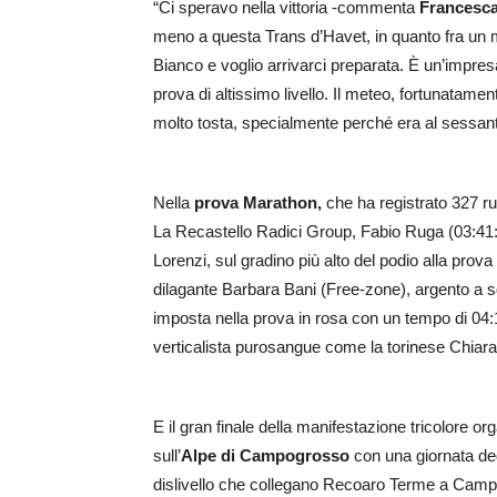
“Ci speravo nella vittoria -commenta
Francesca
meno a questa Trans d’Havet, in quanto fra un
Bianco e voglio arrivarci preparata. È un’impre
prova di altissimo livello. Il meteo, fortunatamen
molto tosta, specialmente perché era al sessante
Nella
prova Marathon,
che ha registrato 327 ru
La Recastello Radici Group, Fabio Ruga (03:41:5
Lorenzi, sul gradino più alto del podio alla prov
dilagante Barbara Bani (Free-zone), argento a squ
imposta nella prova in rosa con un tempo di 04:10
verticalista purosangue come la torinese Chiar
E il gran finale della manifestazione tricolore 
sull’
Alpe di Campogrosso
con una giornata ded
dislivello che collegano Recoaro Terme a Campog