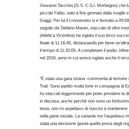
Giovanni Tacchini (G.S. C.S.I. Morbegno) che lung
piccolo Fabio, nato a fine gennaio dalla moglie
Gaggi. Per lui il cronometro si è fermato a 09:5
seguito da Stefano Maran, staccato di oltre mezz
(Atletica Vicentina) ha siglato il suo terzo succe
finale di 11:16:40, distanziando per bene un’alt
il tempo di 11:32:05. A completare il podio, infin
nel 2016, anno in cui aveva siglato anche il rec
“È stata una gara strana -commenta al termine 
Trail- Sono partito molto forte in compagnia di E
ho staccati leggermente per poter prendere la di
in discesa, anche perché non sono un fortissimo
testa, non mi aspettavo di riuscire a mantenere il
nella parte iniziale. La variante me l’aspettavo
stata una decisione giusta quella presa dagli org