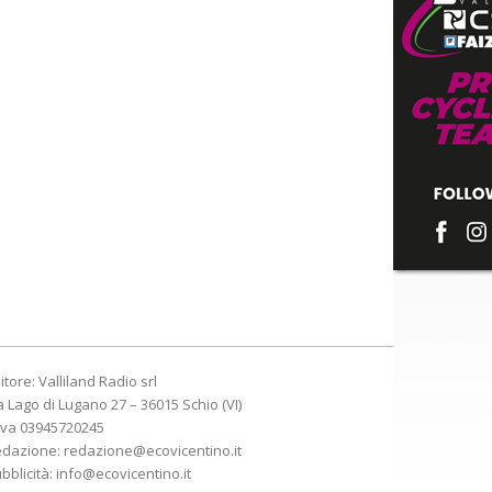
itore: Valliland Radio srl
a Lago di Lugano 27 – 36015 Schio (VI)
Iva 03945720245
edazione:
redazione@ecovicentino.it
bblicità:
info@ecovicentino.it