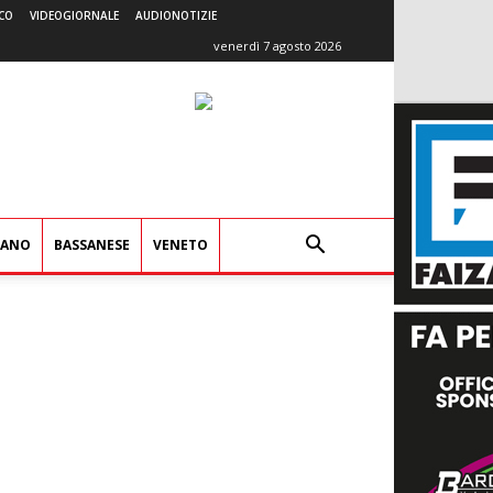
CO
VIDEOGIORNALE
AUDIONOTIZIE
venerdì 7 agosto 2026
IANO
BASSANESE
VENETO