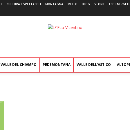
LE
CULTURA E SPETTACOLI
MONTAGNA
METEO
BLOG
STORIE
ECO ENERGETI
L'Eco
Vicentino
VALLE DEL CHIAMPO
PEDEMONTANA
VALLE DELL’ASTICO
ALTOP