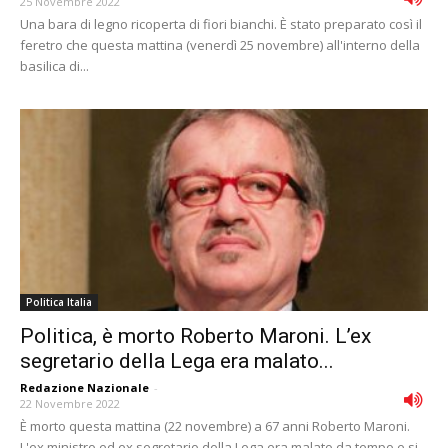
25 Novembre 2022
Una bara di legno ricoperta di fiori bianchi. È stato preparato così il
feretro che questa mattina (venerdì 25 novembre) all'interno della
basilica di...
Politica Italia
Politica, è morto Roberto Maroni. L’ex
segretario della Lega era malato...
Redazione Nazionale
-
22 Novembre 2022
È morto questa mattina (22 novembre) a 67 anni Roberto Maroni.
L'ex ministro ed ex segretario della Lega era malato da tempo e si...