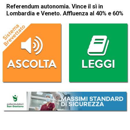
Referendum autonomia. Vince il sì in
Lombardia e Veneto. Affluenza al 40% e 60%
Home
Politica Italia
Politica Italia
Referendum autonomia.
Vince il sì in Lombardia e
Veneto. Affluenza al 40% e
60%
Da
Redazione Nazionale
23 Ottobre 2017
(aggiornato il
23 Ottobre 2017 11:59
)