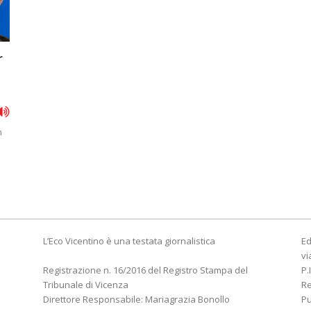
r
n
l
L’Eco Vicentino è una testata giornalistica
Ed
vi
Registrazione n. 16/2016 del Registro Stampa del
P.
Tribunale di Vicenza
R
Direttore Responsabile: Mariagrazia Bonollo
Pu