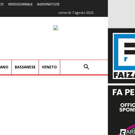
CO
VIDEOGIORNALE
AUDIONOTIZIE
venerdì 7 agosto 2026
IANO
BASSANESE
VENETO