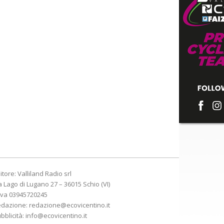
itore: Valliland Radio srl
a Lago di Lugano 27 – 36015 Schio (VI)
Iva 03945720245
edazione:
redazione@ecovicentino.it
bblicità:
info@ecovicentino.it