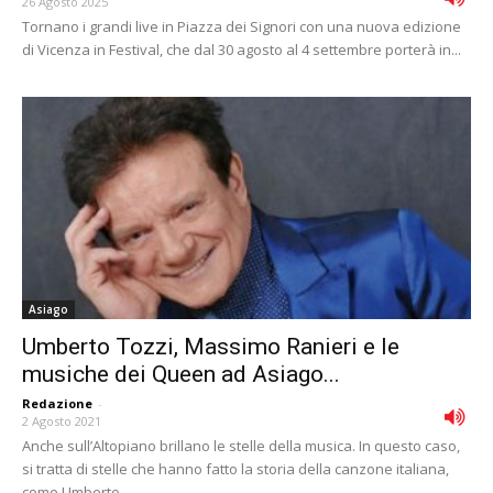
26 Agosto 2025
Tornano i grandi live in Piazza dei Signori con una nuova edizione
di Vicenza in Festival, che dal 30 agosto al 4 settembre porterà in...
Asiago
Umberto Tozzi, Massimo Ranieri e le
musiche dei Queen ad Asiago...
Redazione
-
2 Agosto 2021
Anche sull’Altopiano brillano le stelle della musica. In questo caso,
si tratta di stelle che hanno fatto la storia della canzone italiana,
come Umberto...