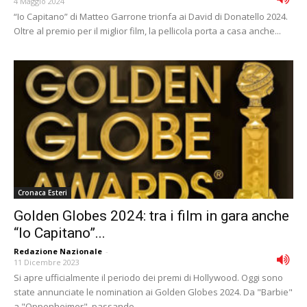
4 Maggio 2024
“Io Capitano” di Matteo Garrone trionfa ai David di Donatello 2024.
Oltre al premio per il miglior film, la pellicola porta a casa anche...
Cronaca Esteri
Golden Globes 2024: tra i film in gara anche
“Io Capitano”...
Redazione Nazionale
-
11 Dicembre 2023
Si apre ufficialmente il periodo dei premi di Hollywood. Oggi sono
state annunciate le nomination ai Golden Globes 2024. Da "Barbie"
a "Oppenheimer", passando...