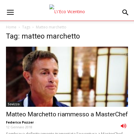
Home
Tags
Matteo marchetto
Tag: matteo marchetto
Sovizzo
Matteo Marchetto riammesso a MasterChef
Federico Pozzer
-
12 Gennaio 2018
Sembrava definitivamente tramontata l’avventura a MasterChef