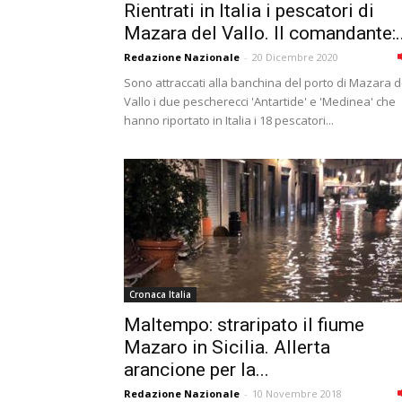
Rientrati in Italia i pescatori di
Mazara del Vallo. Il comandante:..
Redazione Nazionale
-
20 Dicembre 2020
Sono attraccati alla banchina del porto di Mazara d
Vallo i due pescherecci 'Antartide' e 'Medinea' che
hanno riportato in Italia i 18 pescatori...
Cronaca Italia
Maltempo: straripato il fiume
Mazaro in Sicilia. Allerta
arancione per la...
Redazione Nazionale
-
10 Novembre 2018