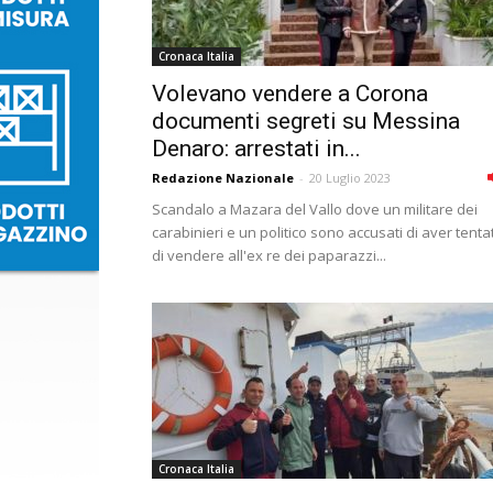
Cronaca Italia
Volevano vendere a Corona
documenti segreti su Messina
Denaro: arrestati in...
Redazione Nazionale
-
20 Luglio 2023
Scandalo a Mazara del Vallo dove un militare dei
carabinieri e un politico sono accusati di aver tenta
di vendere all'ex re dei paparazzi...
Cronaca Italia