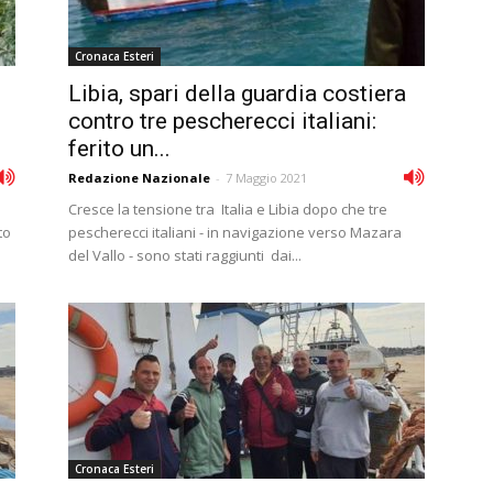
Cronaca Esteri
Libia, spari della guardia costiera
contro tre pescherecci italiani:
ferito un...
Redazione Nazionale
-
7 Maggio 2021
Cresce la tensione tra Italia e Libia dopo che tre
to
pescherecci italiani - in navigazione verso Mazara
del Vallo - sono stati raggiunti dai...
Cronaca Esteri