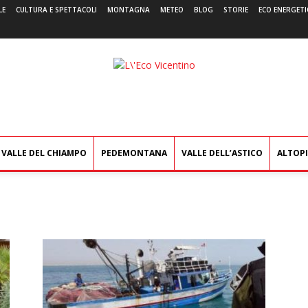
LE
CULTURA E SPETTACOLI
MONTAGNA
METEO
BLOG
STORIE
ECO ENERGETI
L'Eco
Vicentino
VALLE DEL CHIAMPO
PEDEMONTANA
VALLE DELL’ASTICO
ALTOP