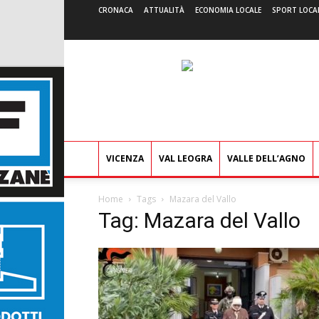
CRONACA
ATTUALITÀ
ECONOMIA LOCALE
SPORT LOCA
VICENZA
VAL LEOGRA
VALLE DELL’AGNO
Home
Tags
Mazara del Vallo
Tag: Mazara del Vallo