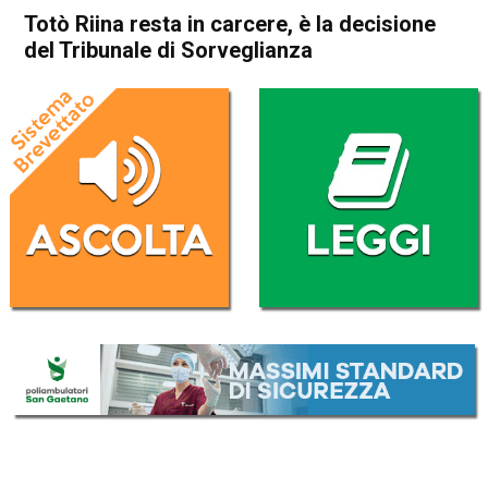
Totò Riina resta in carcere, è la decisione
del Tribunale di Sorveglianza
Home
Cronaca Italia
Cronaca Italia
Totò Riina resta in carcere, è
la decisione del Tribunale di
Sorveglianza
Da
Redazione Nazionale
19 Luglio 2017
ASCOLTA L'AUDIO