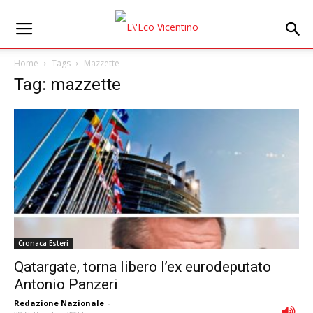
Home
Tags
Mazzette
Tag: mazzette
Cronaca Esteri
Qatargate, torna libero l’ex eurodeputato
Antonio Panzeri
Redazione Nazionale
-