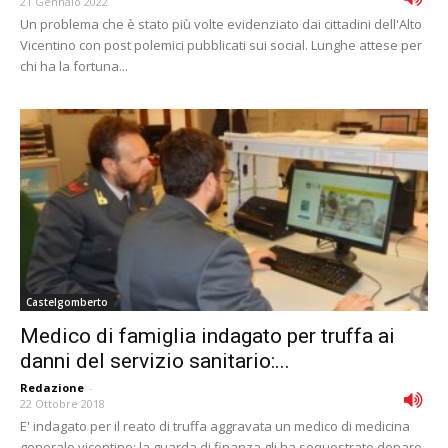
21 Gennaio 2022
Un problema che è stato più volte evidenziato dai cittadini dell'Alto
Vicentino con post polemici pubblicati sui social. Lunghe attese per
chi ha la fortuna...
Castelgomberto
Medico di famiglia indagato per truffa ai
danni del servizio sanitario:...
Redazione
-
22 Ottobre 2018
E' indagato per il reato di truffa aggravata un medico di medicina
generale vicentino: la guarda di finanza gli ha sequestrato denaro