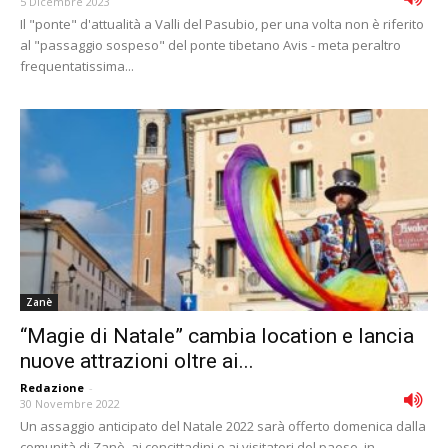
5 Dicembre 2023
Il "ponte" d'attualità a Valli del Pasubio, per una volta non è riferito
al "passaggio sospeso" del ponte tibetano Avis - meta peraltro
frequentatissima...
Zanè
“Magie di Natale” cambia location e lancia
nuove attrazioni oltre ai...
Redazione
-
30 Novembre 2022
Un assaggio anticipato del Natale 2022 sarà offerto domenica dalla
comunità di Zanè, ai concittadini e ai visitatori del paese, in