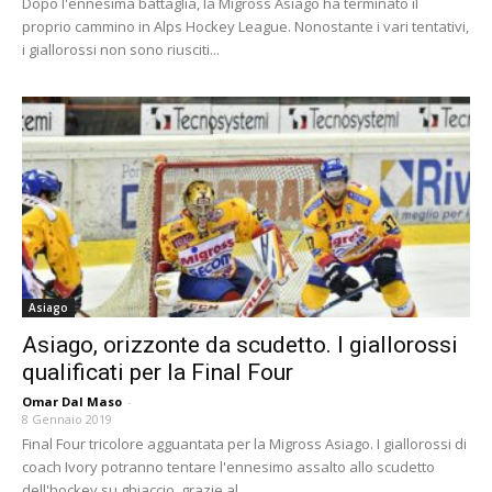
Dopo l'ennesima battaglia, la Migross Asiago ha terminato il
proprio cammino in Alps Hockey League. Nonostante i vari tentativi,
i giallorossi non sono riusciti...
Asiago
Asiago, orizzonte da scudetto. I giallorossi
qualificati per la Final Four
Omar Dal Maso
-
8 Gennaio 2019
Final Four tricolore agguantata per la Migross Asiago. I giallorossi di
coach Ivory potranno tentare l'ennesimo assalto allo scudetto
dell'hockey su ghiaccio, grazie al...