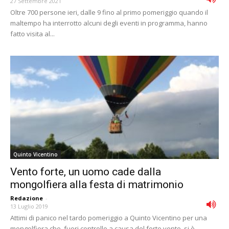
27 Settembre 2021
Oltre 700 persone ieri, dalle 9 fino al primo pomeriggio quando il
maltempo ha interrotto alcuni degli eventi in programma, hanno
fatto visita al...
Quinto Vicentino
Vento forte, un uomo cade dalla
mongolfiera alla festa di matrimonio
Redazione
-
13 Luglio 2019
Attimi di panico nel tardo pomeriggio a Quinto Vicentino per una
mongolfiera che, fuori controllo a causa del forte vento, si è