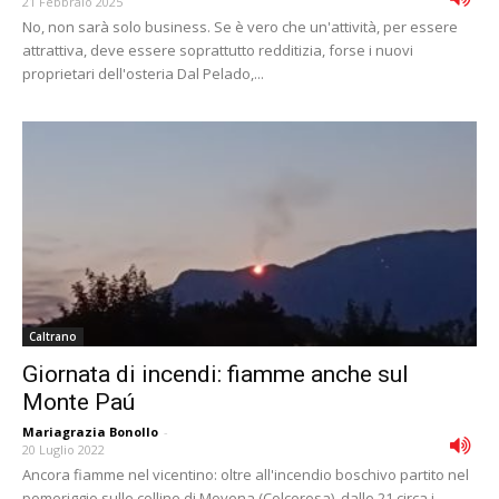
21 Febbraio 2025
No, non sarà solo business. Se è vero che un'attività, per essere
attrattiva, deve essere soprattutto redditizia, forse i nuovi
proprietari dell'osteria Dal Pelado,...
Caltrano
Giornata di incendi: fiamme anche sul
Monte Paú
Mariagrazia Bonollo
-
20 Luglio 2022
Ancora fiamme nel vicentino: oltre all'incendio boschivo partito nel
pomeriggio sulle colline di Movena (Colceresa), dalle 21 circa i