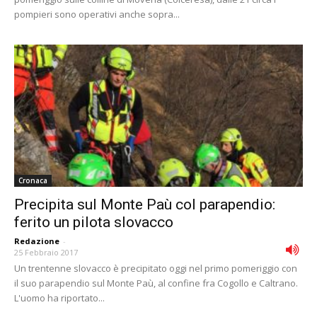
pompieri sono operativi anche sopra...
Cronaca
Precipita sul Monte Paù col parapendio:
ferito un pilota slovacco
Redazione
-
25 Febbraio 2017
Un trentenne slovacco è precipitato oggi nel primo pomeriggio con
il suo parapendio sul Monte Paù, al confine fra Cogollo e Caltrano.
L'uomo ha riportato...