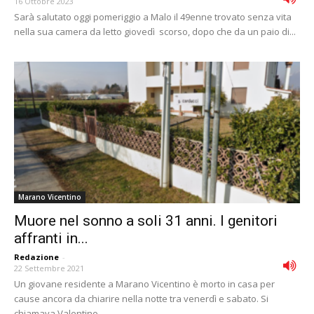
16 Ottobre 2023
Sarà salutato oggi pomeriggio a Malo il 49enne trovato senza vita
nella sua camera da letto giovedì scorso, dopo che da un paio di...
Marano Vicentino
Muore nel sonno a soli 31 anni. I genitori
affranti in...
Redazione
-
22 Settembre 2021
Un giovane residente a Marano Vicentino è morto in casa per
cause ancora da chiarire nella notte tra venerdì e sabato. Si
chiamava Valentino...