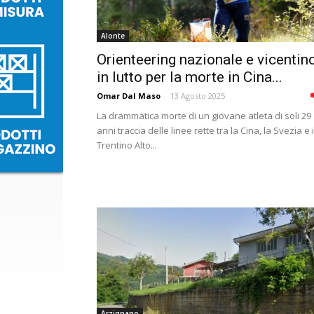
Alonte
Orienteering nazionale e vicentin
in lutto per la morte in Cina...
Omar Dal Maso
-
13 Agosto 2025
La drammatica morte di un giovane atleta di soli 29
anni traccia delle linee rette tra la Cina, la Svezia e i
Trentino Alto...
Arzignano