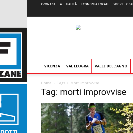
CRONACA
ATTUALITÀ
ECONOMIA LOCALE
SPORT LOCA
VICENZA
VAL LEOGRA
VALLE DELL’AGNO
Home
Tags
Morti improvvise
Tag: morti improvvise