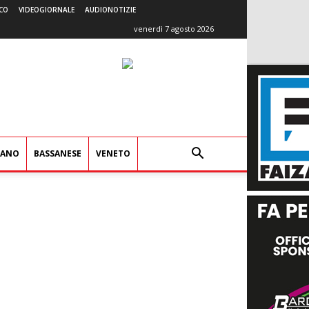
CO
VIDEOGIORNALE
AUDIONOTIZIE
venerdì 7 agosto 2026
IANO
BASSANESE
VENETO