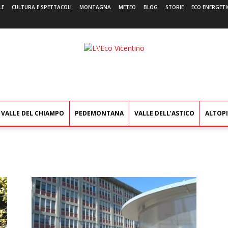
LE
CULTURA E SPETTACOLI
MONTAGNA
METEO
BLOG
STORIE
ECO ENERGETI
L'Eco
Vicentino
VALLE DEL CHIAMPO
PEDEMONTANA
VALLE DELL’ASTICO
ALTOP