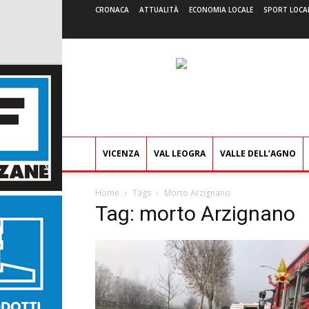
CRONACA
ATTUALITÀ
ECONOMIA LOCALE
SPORT LOCA
VICENZA
VAL LEOGRA
VALLE DELL’AGNO
Home
Tags
Morto Arzignano
Tag: morto Arzignano