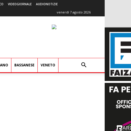
CO
VIDEOGIORNALE
AUDIONOTIZIE
venerdì 7 agosto 2026
IANO
BASSANESE
VENETO