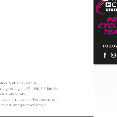
itore: Valliland Radio srl
a Lago di Lugano 27 – 36015 Schio (VI)
Iva 03945720245
edazione:
redazione@ecovicentino.it
bblicità:
info@ecovicentino.it