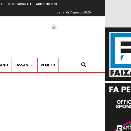
CO
VIDEOGIORNALE
AUDIONOTIZIE
venerdì 7 agosto 2026
IANO
BASSANESE
VENETO