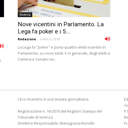
Vicenza
Nove vicentini in Parlamento. La
Lega fa poker e i 5...
Redazione
-
6 Marzo 2018
La Lega fa "poker" e porta quattro eletti vicentini in
Parlamento, su nove totali. E in generale, degli eletti a
Camera e Senato nei...
e
.
L’Eco Vicentino è una testata giornalistica
Ed
vi
Registrazione n. 16/2016 del Registro Stampa del
P.
Tribunale di Vicenza
R
Direttore Responsabile: Mariagrazia Bonollo
Pu