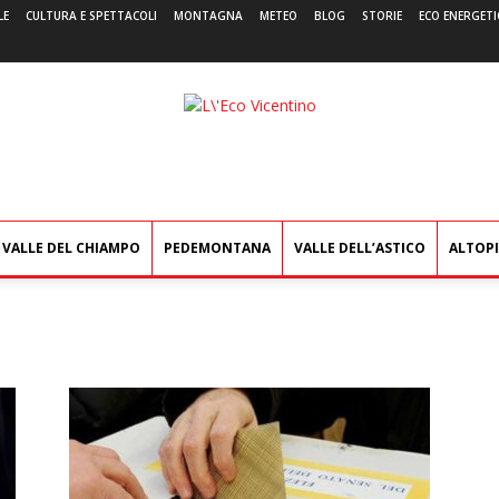
LE
CULTURA E SPETTACOLI
MONTAGNA
METEO
BLOG
STORIE
ECO ENERGETI
L'Eco
Vicentino
VALLE DEL CHIAMPO
PEDEMONTANA
VALLE DELL’ASTICO
ALTOP