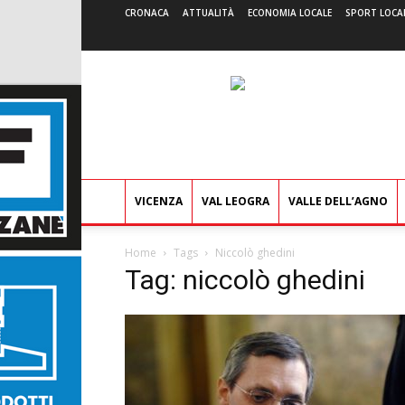
CRONACA
ATTUALITÀ
ECONOMIA LOCALE
SPORT LOCA
VICENZA
VAL LEOGRA
VALLE DELL’AGNO
Home
Tags
Niccolò ghedini
Tag: niccolò ghedini