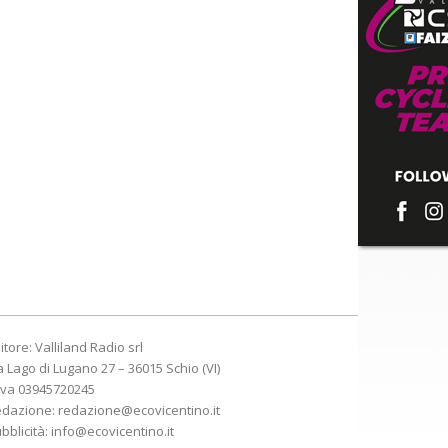
itore: Valliland Radio srl
a Lago di Lugano 27 – 36015 Schio (VI)
Iva 03945720245
edazione:
redazione@ecovicentino.it
bblicità:
info@ecovicentino.it