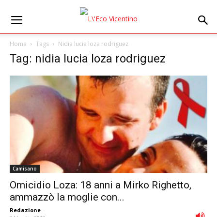
Home
Tags
Nidia lucia loza rodriguez
Tag: nidia lucia loza rodriguez
Camisano
Omicidio Loza: 18 anni a Mirko Righetto,
ammazzò la moglie con...
Redazione
-