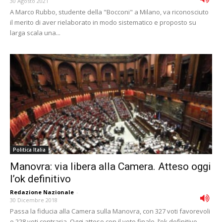
30 Agosto 2021
A Marco Rubbo, studente della "Bocconi" a Milano, va riconosciuto
il merito di aver rielaborato in modo sistematico e proposto su
larga scala una...
Politica Italia
Manovra: via libera alla Camera. Atteso oggi
l’ok definitivo
Redazione Nazionale
-
30 Dicembre 2018
Passa la fiducia alla Camera sulla Manovra, con 327 voti favorevoli
e 228 voti contraria. Oggi atteso con il voto finale, l’ok definitivo.