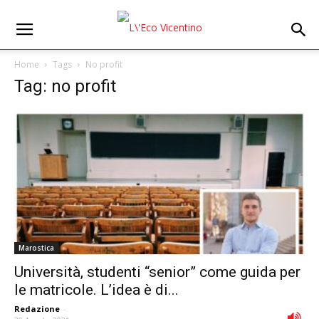
Home
Tags
No profit
Tag: no profit
Marostica
Università, studenti “senior” come guida per
le matricole. L’idea è di...
Redazione
-