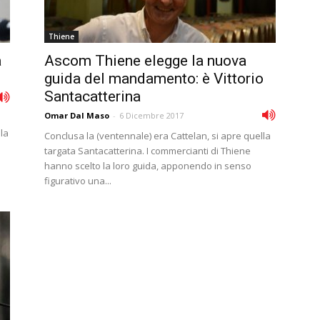
Thiene
a
Ascom Thiene elegge la nuova
guida del mandamento: è Vittorio
Santacatterina
Omar Dal Maso
-
6 Dicembre 2017
la
Conclusa la (ventennale) era Cattelan, si apre quella
targata Santacatterina. I commercianti di Thiene
hanno scelto la loro guida, apponendo in senso
figurativo una...