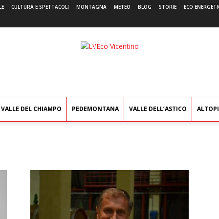
LE
CULTURA E SPETTACOLI
MONTAGNA
METEO
BLOG
STORIE
ECO ENERGETI
L'Eco
Vicentino
VALLE DEL CHIAMPO
PEDEMONTANA
VALLE DELL’ASTICO
ALTOP