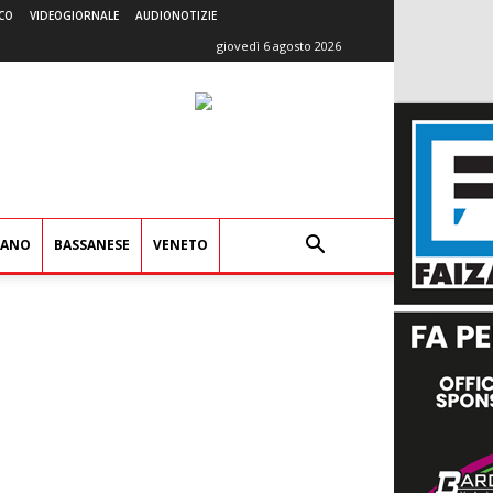
CO
VIDEOGIORNALE
AUDIONOTIZIE
giovedì 6 agosto 2026
IANO
BASSANESE
VENETO