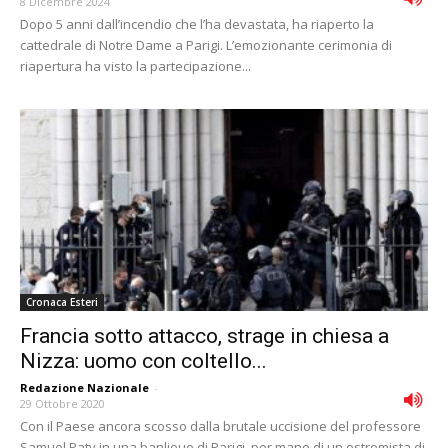
8 Dicembre 2024
Dopo 5 anni dall’incendio che l’ha devastata, ha riaperto la
cattedrale di Notre Dame a Parigi. L’emozionante cerimonia di
riapertura ha visto la partecipazione...
Cronaca Esteri
Francia sotto attacco, strage in chiesa a
Nizza: uomo con coltello...
Redazione Nazionale
-
29 Ottobre 2020
Con il Paese ancora scosso dalla brutale uccisione del professore
Samuel Paty in una banlieue di Parigi, per mano di un estremista di