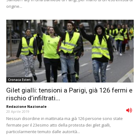
origine...
Cronaca Esteri
Gilet gialli: tensioni a Parigi, già 126 fermi e
rischio d’infiltrati...
Redazione Nazionale
-
20 Aprile 2019
Nessun disordine in mattinata ma già 126 persone sono state
fermate per il 23esimo atto della protesta dei gilet gialli,
particolarmente temuto dalle autorità...