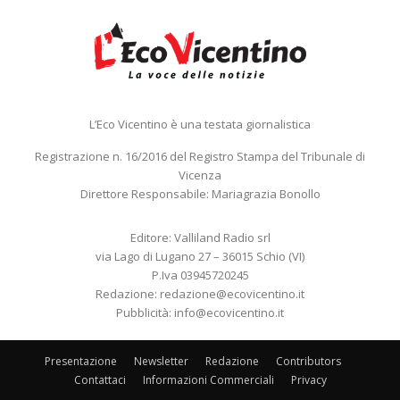
L’Eco Vicentino è una testata giornalistica
Registrazione n. 16/2016 del Registro Stampa del Tribunale di
Vicenza
Direttore Responsabile: Mariagrazia Bonollo
Editore: Valliland Radio srl
via Lago di Lugano 27 – 36015 Schio (VI)
P.Iva 03945720245
Redazione:
redazione@ecovicentino.it
Pubblicità:
info@ecovicentino.it
Presentazione
Newsletter
Redazione
Contributors
Contattaci
Informazioni Commerciali
Privacy