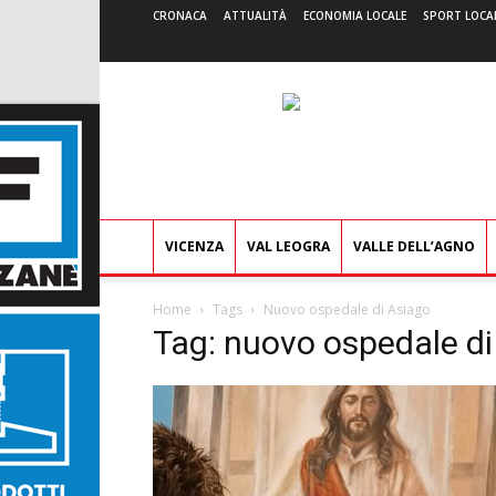
CRONACA
ATTUALITÀ
ECONOMIA LOCALE
SPORT LOCA
VICENZA
VAL LEOGRA
VALLE DELL’AGNO
Home
Tags
Nuovo ospedale di Asiago
Tag: nuovo ospedale di