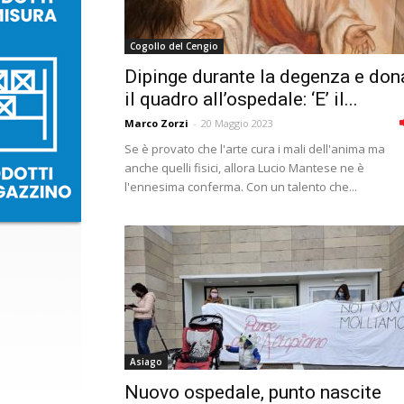
Cogollo del Cengio
Dipinge durante la degenza e don
il quadro all’ospedale: ‘E’ il...
Marco Zorzi
-
20 Maggio 2023
Se è provato che l'arte cura i mali dell'anima ma
anche quelli fisici, allora Lucio Mantese ne è
l'ennesima conferma. Con un talento che...
Asiago
Nuovo ospedale, punto nascite