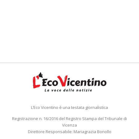
L’Eco Vicentino è una testata giornalistica
Registrazione n. 16/2016 del Registro Stampa del Tribunale di
Vicenza
Direttore Responsabile: Mariagrazia Bonollo