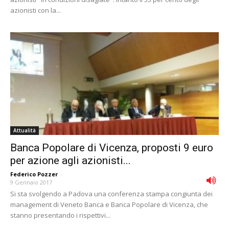
azionisti con la...
Attualità
Banca Popolare di Vicenza, proposti 9 euro
per azione agli azionisti...
Federico Pozzer
-
9 Gennaio 2017
Si sta svolgendo a Padova una conferenza stampa congiunta dei
management di Veneto Banca e Banca Popolare di Vicenza, che
stanno presentando i rispettivi...