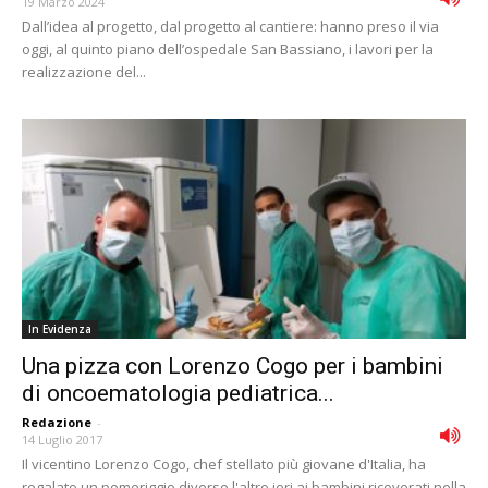
19 Marzo 2024
Dall’idea al progetto, dal progetto al cantiere: hanno preso il via
oggi, al quinto piano dell’ospedale San Bassiano, i lavori per la
realizzazione del...
In Evidenza
Una pizza con Lorenzo Cogo per i bambini
di oncoematologia pediatrica...
Redazione
-
14 Luglio 2017
Il vicentino Lorenzo Cogo, chef stellato più giovane d'Italia, ha
regalato un pomeriggio diverso l'altro ieri ai bambini ricoverati nella