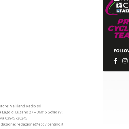
itore: Valliland Radio srl
a Lago di Lugano 27 – 36015 Schio (VI)
Iva 03945720245
edazione:
redazione@ecovicentino.it