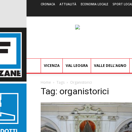
CRONACA
ATTUALITÀ
ECONOMIA LOCALE
SPORT LOCA
VICENZA
VAL LEOGRA
VALLE DELL’AGNO
Home
Tags
Organistorici
Tag: organistorici