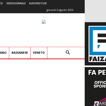
CO
VIDEOGIORNALE
AUDIONOTIZIE
giovedì 6 agosto 2026
IANO
BASSANESE
VENETO