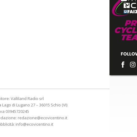
itore: Valliland Radio srl
a Lago di Lugano 27 – 36015 Schio (VI)
Iva 03945720245
edazione:
redazione@ecovicentino.it
bblicità:
info@ecovicentino.it