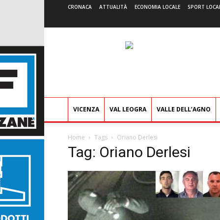
CRONACA
ATTUALITÀ
ECONOMIA LOCALE
SPORT LOCA
VICENZA
VAL LEOGRA
VALLE DELL’AGNO
Home
Tags
Oriano Derlesi
Tag: Oriano Derlesi