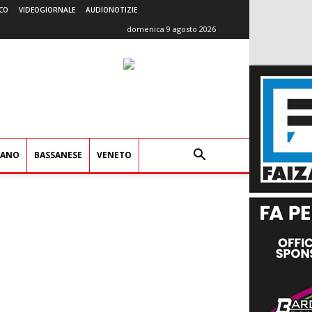
CO
VIDEOGIORNALE
AUDIONOTIZIE
domenica 9 agosto 2026
IANO
BASSANESE
VENETO