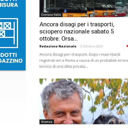
Cronaca Italia
Ancora disagi per i trasporti,
sciopero nazionale sabato 5
ottobre. Orsa...
Redazione Nazionale
-
3 Ottobre 2024
Ancora disagi per i trasporti. Dopo i maxi ritardi
registrati ieri a Roma a causa di un probabile error
tecnico di una ditta privata...
Vicenza