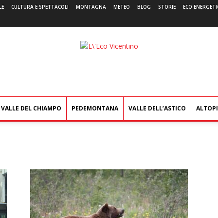
LE
CULTURA E SPETTACOLI
MONTAGNA
METEO
BLOG
STORIE
ECO ENERGETI
L'Eco
Vicentino
VALLE DEL CHIAMPO
PEDEMONTANA
VALLE DELL’ASTICO
ALTOP