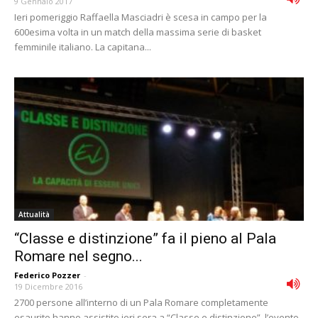
9 Gennaio 2017
Ieri pomeriggio Raffaella Masciadri è scesa in campo per la
600esima volta in un match della massima serie di basket
femminile italiano. La capitana...
Attualità
“Classe e distinzione” fa il pieno al Pala
Romare nel segno...
Federico Pozzer
-
19 Dicembre 2016
2700 persone all’interno di un Pala Romare completamente
esaurito hanno assistito ieri sera a “Classe e distinzione”, l’evento