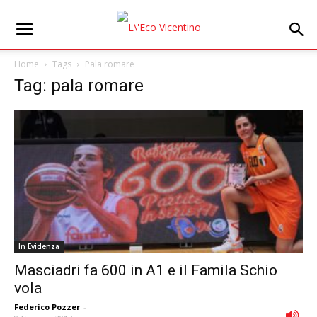
Home
Tags
Pala romare
Tag: pala romare
In Evidenza
Masciadri fa 600 in A1 e il Famila Schio
vola
Federico Pozzer
-