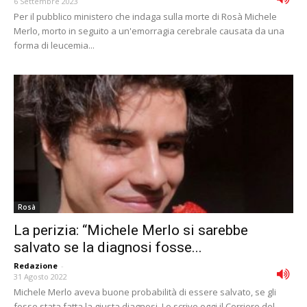
6 Settembre 2023
Per il pubblico ministero che indaga sulla morte di Rosà Michele
Merlo, morto in seguito a un'emorragia cerebrale causata da una
forma di leucemia...
Rosà
La perizia: “Michele Merlo si sarebbe
salvato se la diagnosi fosse...
Redazione
-
31 Agosto 2022
Michele Merlo aveva buone probabilità di essere salvato, se gli
fosse stata fatta la giusta diagnosi. Lo scrive oggi il Corriere del