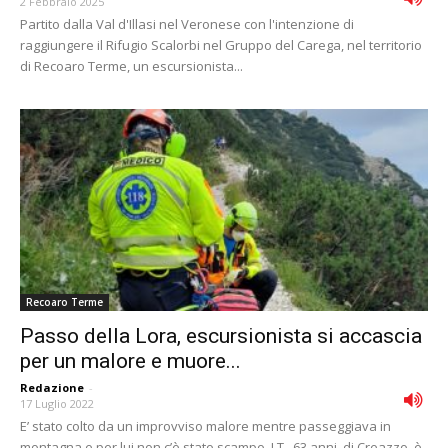
2 Febbraio 2025
Partito dalla Val d'Illasi nel Veronese con l'intenzione di
raggiungere il Rifugio Scalorbi nel Gruppo del Carega, nel territorio
di Recoaro Terme, un escursionista...
Recoaro Terme
Passo della Lora, escursionista si accascia
per un malore e muore...
Redazione
-
17 Luglio 2022
E’ stato colto da un improvviso malore mentre passeggiava in
montagna e per lui non c’è stato scampo. I.T., 63 anni, di Creazzo, è