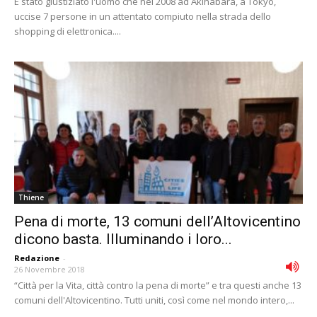
È stato giustiziato l'uomo che nel 2008 ad Akihabara, a Tokyo,
uccise 7 persone in un attentato compiuto nella strada dello
shopping di elettronica....
Thiene
Pena di morte, 13 comuni dell’Altovicentino
dicono basta. Illuminando i loro...
Redazione
-
26 Novembre 2018
“Città per la Vita, città contro la pena di morte” e tra questi anche 13
comuni dell'Altovicentino. Tutti uniti, così come nel mondo intero,...