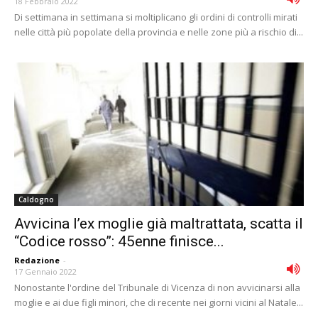
18 Febbraio 2022
Di settimana in settimana si moltiplicano gli ordini di controlli mirati
nelle città più popolate della provincia e nelle zone più a rischio di...
Caldogno
Avvicina l’ex moglie già maltrattata, scatta il
“Codice rosso”: 45enne finisce...
Redazione
-
17 Gennaio 2022
Nonostante l'ordine del Tribunale di Vicenza di non avvicinarsi alla
moglie e ai due figli minori, che di recente nei giorni vicini al Natale...