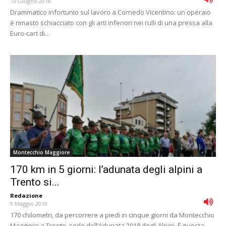
15 Giugno 2018
Drammatico infortunio sul lavoro a Cornedo Vicentino: un operaio
è rimasto schiacciato con gli arti inferiori nei rulli di una pressa alla
Euro-cart di...
Montecchio Maggiore
170 km in 5 giorni: l’adunata degli alpini a
Trento si...
Redazione
-
9 Maggio 2018
170 chilometri, da percorrere a piedi in cinque giorni da Montecchio
Maggiore a Trento, sede dell’Adunata 2018 degli Alpini. È questa